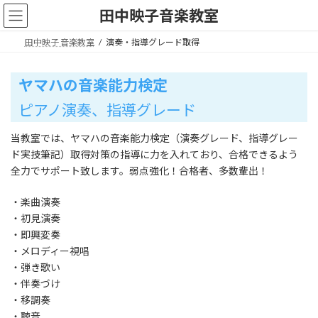
コ
ナ
田中映子音楽教室
ン
ビ
テ
ゲ
田中映子 音楽教室
演奏・指導グレード取得
ン
ー
ツ
シ
へ
ョ
ヤマハの音楽能力検定
ス
ン
キ
に
ピアノ演奏、指導グレード
ッ
移
プ
動
当教室では、ヤマハの音楽能力検定（演奏グレード、指導グレー
ド実技筆記）取得対策の指導に力を入れており、合格できるよう
全力でサポート致します。弱点強化！合格者、多数輩出！
・楽曲演奏
・初見演奏
・即興変奏
・メロディー視唱
・弾き歌い
・伴奏づけ
・移調奏
・聴音